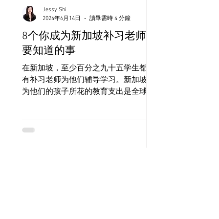
Jessy Shi
2024年6月14日
讀畢需時 4 分鐘
8个你成为新加坡补习老师前
要知道的事
在新加坡，至少百分之九十五学生都曾
有补习老师为他们辅导学习。新加坡人
为他们的孩子所花的教育支出是全球平
均的两倍多，而新加坡的补习行业总价
值超过十亿！（“Household Expenditure
Survey 2023/24“）...
1
/
7
关于我们
迈可思教育是新加坡领先的家庭补习机构之一，许多