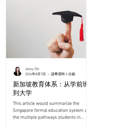
Jessy Shi
2024年8月7日
讀畢需時 4 分鐘
新加坡教育体系：从学前班
到大学
This article would summarize the
Singapore formal education system and
the multiple pathways students in
Singapore may take throughout their