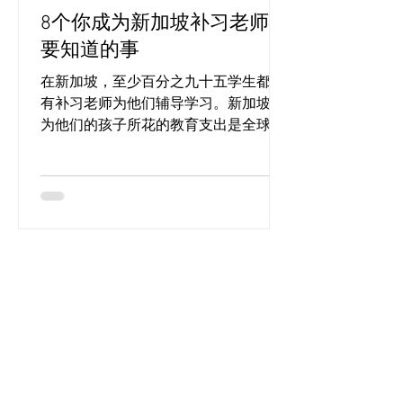
8个你成为新加坡补习老师前
要知道的事
在新加坡，至少百分之九十五学生都曾
有补习老师为他们辅导学习。新加坡人
为他们的孩子所花的教育支出是全球平
均的两倍多，而新加坡的补习行业总价
值超过十亿！（“Household Expenditure
Survey 2023/24“）...
1
/
7
关于我们
迈可思教育是新加坡领先的家庭补习机构之一，许多
家长认为迈可思是新加坡最可靠的家庭补习机构。
阅读更多