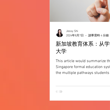
Jessy Shi
2024年8月7日
讀畢需時 4 分鐘
新加坡教育体系：从学
大学
This article would summarize t
Singapore formal education sy
the multiple pathways students 
Singapore may take throughout 