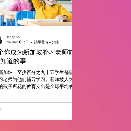
Jessy Shi
2024年6月14日
讀畢需時 4 分鐘
8个你成为新加坡补习老师前
要知道的事
新加坡，至少百分之九十五学生都曾有
习老师为他们辅导学习。新加坡人为他
的孩子所花的教育支出是全球平均的两
多，而新加坡的补习行业总价值超过十
（“Household Expenditure Survey
23/24“）...