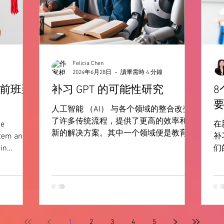
Felicia Chen
2024年6月28日
讀畢需時 4 分鐘
前班到
补习 GPT 的可能性研究
人工智能 （AI） 与各个领域的整合改变
了许多传统流程，提供了更高的效率和创
he
在
新的解决方案。其中一个领域便是教育，
stem and
补
GPT 等 AI 模型有着越来越大的牵引力。
in
们
本文探讨了由 GPT 提供支持的补习服务
their
倍
的可行性，潜在的优势，挑战和实施策
亿！
略。 GPT-4 于教育领域的特质...
20
1
2
3
4
5